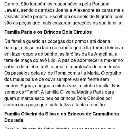
Carmo. São também os responsáveis pela Portugal
Jewels, sendo os irmãos Joana e Alexandre as caras mais
visíveis deste projeto. Escolhem os anéis de filigrana, pois
são as peças que mais cruzaram gerações na sua família.
Família Paris e os Brincos Dois Círculos
Da família guardo as cócegas dos primos até doer a
barriga, o risco ao lado no cabelo que a tia Teresa teimava
em fazer depois do banho, as farófias da tia Angelina, a
tarte de maçã do avô Lilo. A paz de adormecer a mexer no
cabelo da minha irmã, o amor e a proteção do meu irmão.
Os passeios pela av. de Roma com a tia Maria. O orgulho
dos meus pais e de ouvir sempre vai em frente sem
medos. Agora, chegou a minha vez, a minha família. Nós
somos os “Paris”. A família Oliveira Martins Paris para
quem a marca escolheu os brincos Dois Círculos por
serem uma peça que materializa a ideia de união.
Família Oliveira da Silva e os Brincos de Gramalheira
Dourada