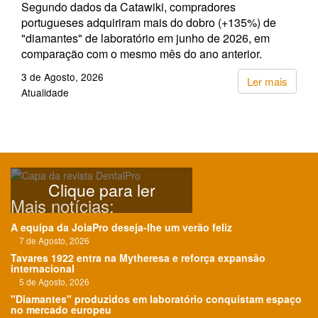
Segundo dados da Catawiki, compradores
portugueses adquiriram mais do dobro (+135%) de
"diamantes" de laboratório em junho de 2026, em
comparação com o mesmo mês do ano anterior.
3 de Agosto, 2026
Ler mais
Atualidade
Clique para ler
Mais notícias:
A equipa da JoiaPro deseja-lhe um verão feliz
7 de Agosto, 2026
Tavares 1922 entra na Mytheresa e reforça expansão
internacional
5 de Agosto, 2026
"Diamantes" produzidos em laboratório conquistam espaço
no mercado europeu