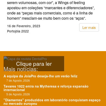
serem volumosas, com cor”, a Wings of feeling
apostou em coleções “marcantes e diferenciadores”,
onde as “peças mais comerciais, como é a linha de
homem” mesclam-se muito bem com os “aços”.
16 de Fevereiro, 2023
Ler mais
Portojóia 2022
Clique para ler
Mais notícias:
A equipa da JoiaPro deseja-lhe um verão feliz
7 de Agosto, 2026
Tavares 1922 entra na Mytheresa e reforça expansão
internacional
5 de Agosto, 2026
"Diamantes" produzidos em laboratório conquistam espaço
no mercado europeu