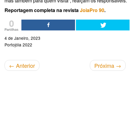
mas também para quem visita”, realçam os responsáveis.
Reportagem completa na revista
JoiaPro 90
.
0
Partilhas
4 de Janeiro, 2023
Portojóia 2022
←
Anterior
Próxima
→