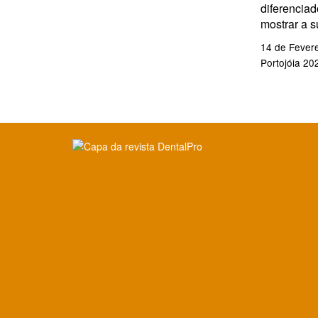
diferenciad
mostrar a s
14 de Fevere
Portojóia 20
Clique para ler