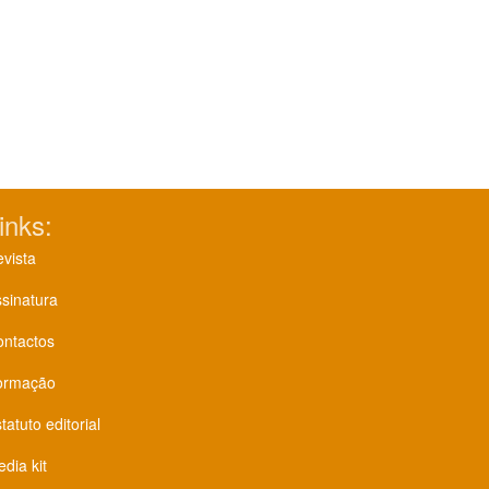
inks:
vista
sinatura
ontactos
ormação
tatuto editorial
dia kit