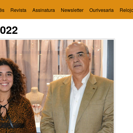
ês
Revista
Assinatura
Newsletter
Ourivesaria
Relojo
2022