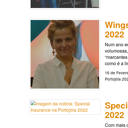
Wings
2022
Num ano em
volumosas,
“marcantes 
como é a l
16 de Fevere
Portojóia 20
Speci
2022
Com mais d