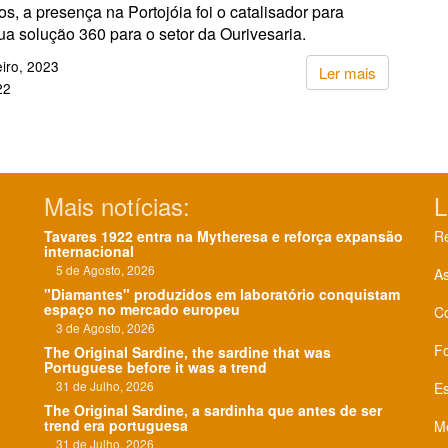
os, a presença na Portojóia foi o catalisador para
ua solução 360 para o setor da Ourivesaria.
iro, 2023
Ler mais
22
Mais notícias:
L
Tavares 1922 entra na Mytheresa e reforça expansão
Re
internacional
5 de Agosto, 2026
As
"Diamantes" produzidos em laboratório conquistam
espaço no mercado europeu
C
3 de Agosto, 2026
F
The Original Sardine, the sardine that was
Portuguese before it was a trend
31 de Julho, 2026
Es
The Original Sardine, a sardinha que antes de ser
trend era portuguesa
Me
31 de Julho, 2026