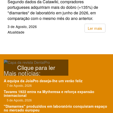
Segundo dados da Catawiki, compradores
portugueses adquiriram mais do dobro (+135%) de
"diamantes" de laboratório em junho de 2026, em
comparação com o mesmo mês do ano anterior.
3 de Agosto, 2026
Ler mais
Atualidade
Clique para ler
Mais notícias:
A equipa da JoiaPro deseja-lhe um verão feliz
7 de Agosto, 2026
Tavares 1922 entra na Mytheresa e reforça expansão
internacional
5 de Agosto, 2026
"Diamantes" produzidos em laboratório conquistam espaço
no mercado europeu