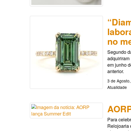
“Diam
labor
no m
Segundo da
adquiriram
em junho 
anterior.
3 de Agosto
Atualidade
AORP
Para celebr
Relojoaria 