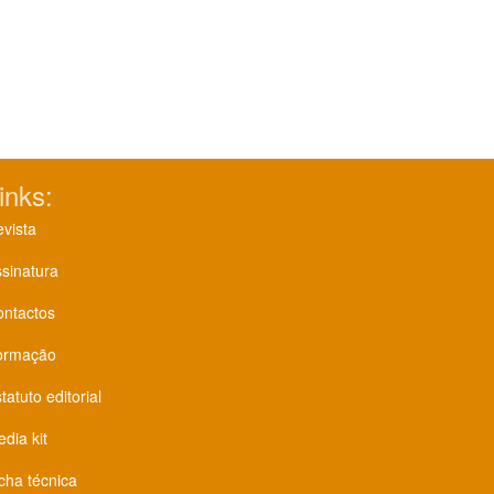
inks:
vista
sinatura
ontactos
ormação
tatuto editorial
dia kit
cha técnica