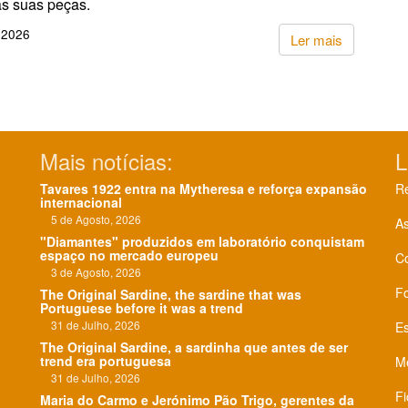
s suas peças.
 2026
Ler mais
Mais notícias:
L
Tavares 1922 entra na Mytheresa e reforça expansão
Re
internacional
5 de Agosto, 2026
As
"Diamantes" produzidos em laboratório conquistam
espaço no mercado europeu
C
3 de Agosto, 2026
F
The Original Sardine, the sardine that was
Portuguese before it was a trend
31 de Julho, 2026
Es
The Original Sardine, a sardinha que antes de ser
trend era portuguesa
Me
31 de Julho, 2026
Fi
Maria do Carmo e Jerónimo Pão Trigo, gerentes da