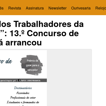
ês
Revista
Assinatura
Newsletter
Ourivesaria
Relojo
dos Trabalhadores da
”: 13.º Concurso de
já arrancou