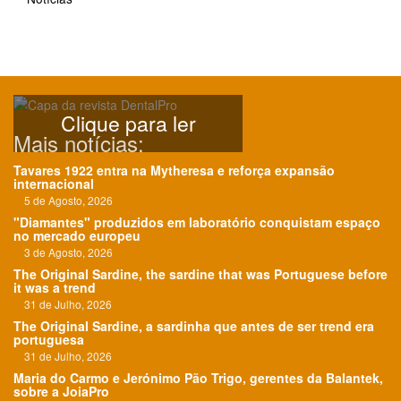
Clique para ler
Mais notícias:
Tavares 1922 entra na Mytheresa e reforça expansão
internacional
5 de Agosto, 2026
"Diamantes" produzidos em laboratório conquistam espaço
no mercado europeu
3 de Agosto, 2026
The Original Sardine, the sardine that was Portuguese before
it was a trend
31 de Julho, 2026
The Original Sardine, a sardinha que antes de ser trend era
portuguesa
31 de Julho, 2026
Maria do Carmo e Jerónimo Pão Trigo, gerentes da Balantek,
sobre a JoiaPro