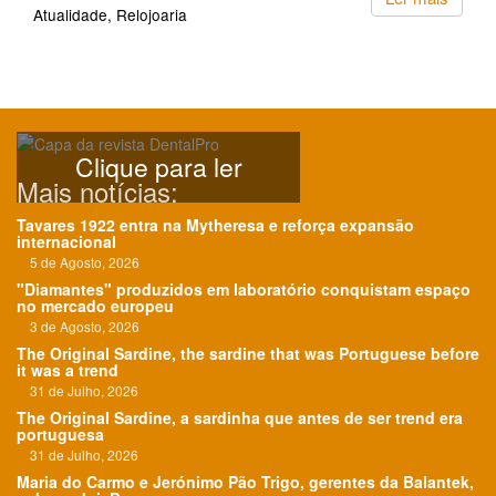
Atualidade
Relojoaria
Clique para ler
Mais notícias:
Tavares 1922 entra na Mytheresa e reforça expansão
internacional
5 de Agosto, 2026
"Diamantes" produzidos em laboratório conquistam espaço
no mercado europeu
3 de Agosto, 2026
The Original Sardine, the sardine that was Portuguese before
it was a trend
31 de Julho, 2026
The Original Sardine, a sardinha que antes de ser trend era
portuguesa
31 de Julho, 2026
Maria do Carmo e Jerónimo Pão Trigo, gerentes da Balantek,