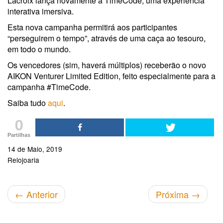
Lacroix lança novamente a TimeCode, uma experiência
interativa imersiva.
Esta nova campanha permitirá aos participantes
“perseguirem o tempo”, através de uma caça ao tesouro,
em todo o mundo.
Os vencedores (sim, haverá múltiplos) receberão o novo
AIKON Venturer Limited Edition, feito especialmente para a
campanha #TimeCode.
Saiba tudo
aqui
.
0
Partilhas
14 de Maio, 2019
Relojoaria
←
Anterior
Próxima
→