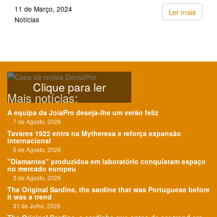
11 de Março, 2024
Ler mais
Notícias
Clique para ler
Mais notícias:
A equipa da JoiaPro deseja-lhe um verão feliz
7 de Agosto, 2026
Tavares 1922 entra na Mytheresa e reforça expansão
internacional
5 de Agosto, 2026
"Diamantes" produzidos em laboratório conquistam espaço
no mercado europeu
3 de Agosto, 2026
The Original Sardine, the sardine that was Portuguese before
it was a trend
31 de Julho, 2026