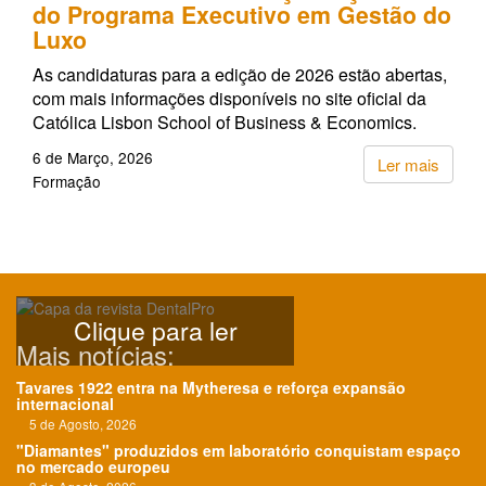
do Programa Executivo em Gestão do
Luxo
As candidaturas para a edição de 2026 estão abertas,
com mais informações disponíveis no site oficial da
Católica Lisbon School of Business & Economics.
6 de Março, 2026
Ler mais
Formação
Clique para ler
Mais notícias:
Tavares 1922 entra na Mytheresa e reforça expansão
internacional
5 de Agosto, 2026
"Diamantes" produzidos em laboratório conquistam espaço
no mercado europeu