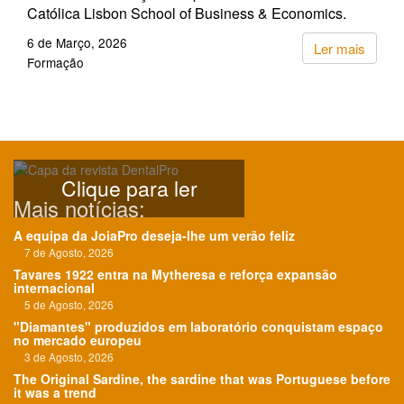
Católica Lisbon School of Business & Economics.
6 de Março, 2026
Ler mais
Formação
Clique para ler
Mais notícias:
A equipa da JoiaPro deseja-lhe um verão feliz
7 de Agosto, 2026
Tavares 1922 entra na Mytheresa e reforça expansão
internacional
5 de Agosto, 2026
"Diamantes" produzidos em laboratório conquistam espaço
no mercado europeu
3 de Agosto, 2026
The Original Sardine, the sardine that was Portuguese before
it was a trend