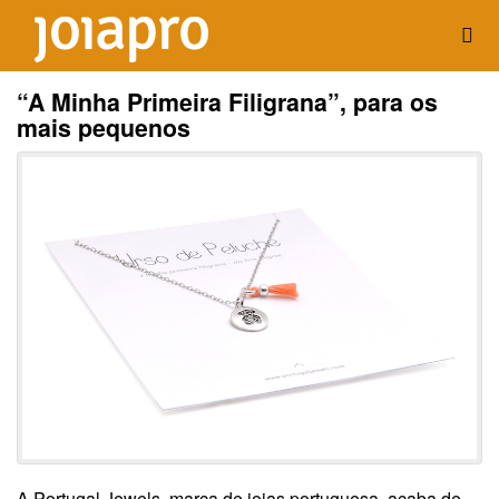
“A Minha Primeira Filigrana”, para os
mais pequenos
A Portugal Jewels, marca de joias portuguesa, acaba de