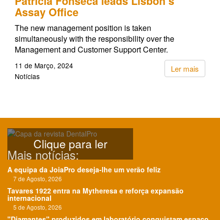
Patrícia Fonseca leads Lisbon’s
Assay Office
The new management position is taken
simultaneously with the responsibility over the
Management and Customer Support Center.
11 de Março, 2024
Ler mais
Notícias
Clique para ler
Mais notícias:
A equipa da JoiaPro deseja-lhe um verão feliz
7 de Agosto, 2026
Tavares 1922 entra na Mytheresa e reforça expansão
internacional
5 de Agosto, 2026
"Diamantes" produzidos em laboratório conquistam espaço