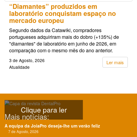
“Diamantes” produzidos em
laboratório conquistam espaço no
mercado europeu
Segundo dados da Catawiki, compradores
portugueses adquiriram mais do dobro (+135%) de
"diamantes" de laboratório em junho de 2026, em
comparação com o mesmo mês do ano anterior.
3 de Agosto, 2026
Ler mais
Atualidade
Clique para ler
Mais notícias:
A equipa da JoiaPro deseja-lhe um verão feliz
7 de Agosto, 2026