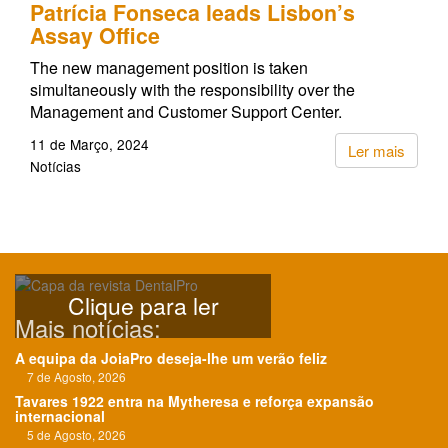
Patrícia Fonseca leads Lisbon’s
Assay Office
The new management position is taken
simultaneously with the responsibility over the
Management and Customer Support Center.
11 de Março, 2024
Ler mais
Notícias
Clique para ler
Mais notícias:
A equipa da JoiaPro deseja-lhe um verão feliz
7 de Agosto, 2026
Tavares 1922 entra na Mytheresa e reforça expansão
internacional
5 de Agosto, 2026