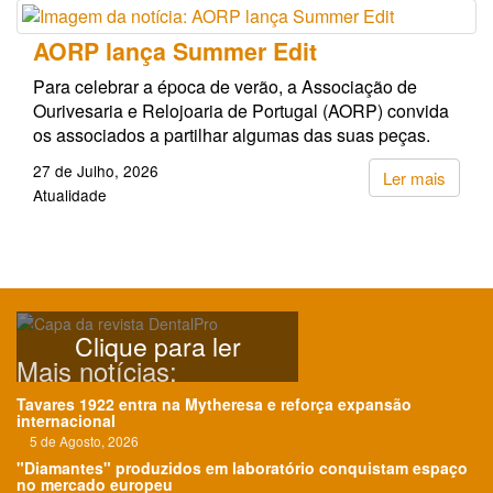
AORP lança Summer Edit
Para celebrar a época de verão, a Associação de
Ourivesaria e Relojoaria de Portugal (AORP) convida
os associados a partilhar algumas das suas peças.
27 de Julho, 2026
Ler mais
Atualidade
Clique para ler
Mais notícias:
Tavares 1922 entra na Mytheresa e reforça expansão
internacional
5 de Agosto, 2026
"Diamantes" produzidos em laboratório conquistam espaço
no mercado europeu