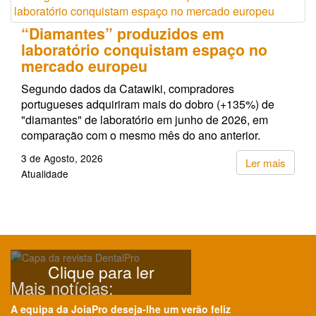
“Diamantes” produzidos em
laboratório conquistam espaço no
mercado europeu
Segundo dados da Catawiki, compradores
portugueses adquiriram mais do dobro (+135%) de
"diamantes" de laboratório em junho de 2026, em
comparação com o mesmo mês do ano anterior.
3 de Agosto, 2026
Ler mais
Atualidade
Clique para ler
Mais notícias:
A equipa da JoiaPro deseja-lhe um verão feliz