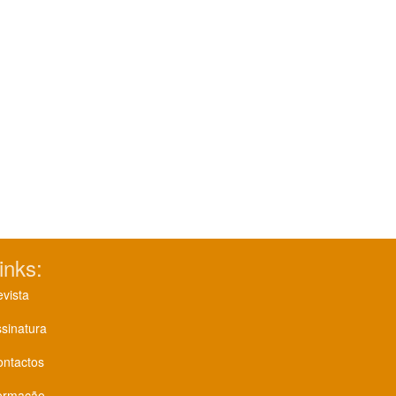
inks:
vista
sinatura
ontactos
ormação