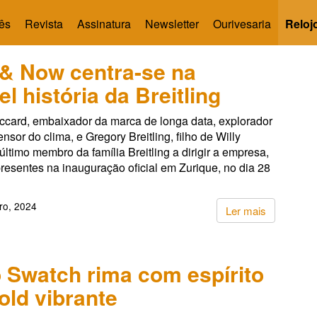
ês
Revista
Assinatura
Newsletter
Ourivesaria
Reloj
& Now centra-se na
el história da Breitling
iccard, embaixador da marca de longa data, explorador
ensor do clima, e Gregory Breitling, filho de Willy
o último membro da família Breitling a dirigir a empresa,
resentes na inauguração oficial em Zurique, no dia 28
ro, 2024
Ler mais
 Swatch rima com espírito
old vibrante