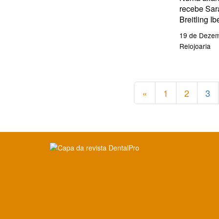
recebe Sar
Breitling Ib
19 de Dezem
Relojoaria
«
1
2
3
Clique para ler