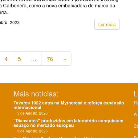
a Carbonero, como a nova embaixadora de marca da
eria.
bro, 2023
Ler mais
4
5
…
76
»
Mais notícias:
L
Tavares 1922 entra na Mytheresa e reforça expansão
Re
internacional
5 de Agosto, 2026
As
"Diamantes" produzidos em laboratório conquistam
espaço no mercado europeu
C
3 de Agosto, 2026
F