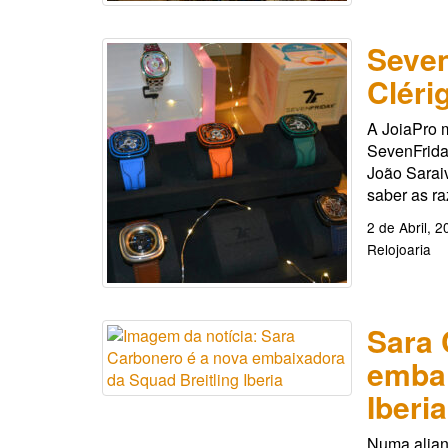
Seven
Cléri
A JoiaPro 
SevenFrida
João Sarai
saber as ra
2 de Abril, 
Relojoaria
Sara 
embai
Iberia
Numa alianç