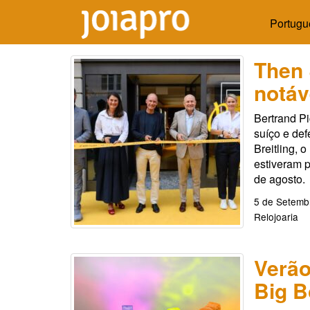
Portugu
Then 
notáv
Bertrand P
suíço e def
Breitling, 
estiveram p
de agosto.
5 de Setemb
Relojoaria
Verão
Big B