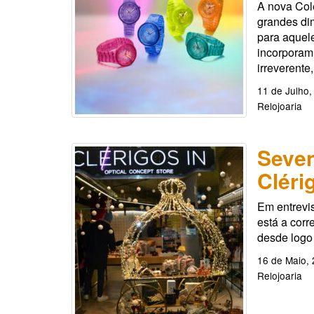
A nova Co
grandes di
para aquel
incorporam
irreverente
11 de Julho,
Relojoaria
Seven
Cléri
Em entrevis
está a corr
desde logo
16 de Maio,
Relojoaria