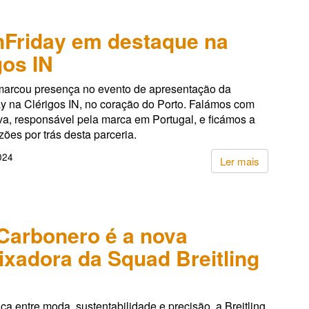
Friday em destaque na
gos IN
marcou presença no evento de apresentação da
y na Clérigos IN, no coração do Porto. Falámos com
va, responsável pela marca em Portugal, e ficámos a
zões por trás desta parceria.
2024
Ler mais
Carbonero é a nova
xadora da Squad Breitling
a entre moda, sustentabilidade e precisão, a Breitling