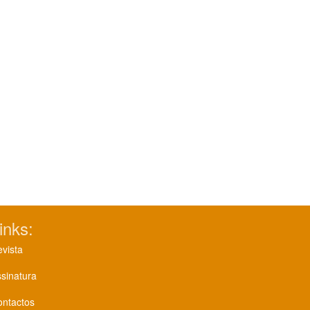
inks:
vista
sinatura
ontactos