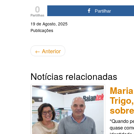
0
Partilhar
Partilhas
19 de Agosto, 2025
Publicações
←
Anterior
Notícias relacionadas
Maria
Trigo
sobre
"Quando pe
quase como 