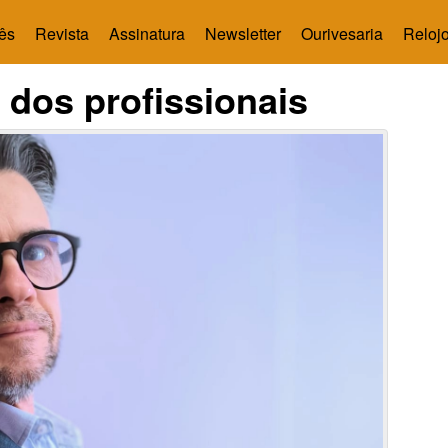
ês
Revista
Assinatura
Newsletter
Ourivesaria
Relojo
 dos profissionais