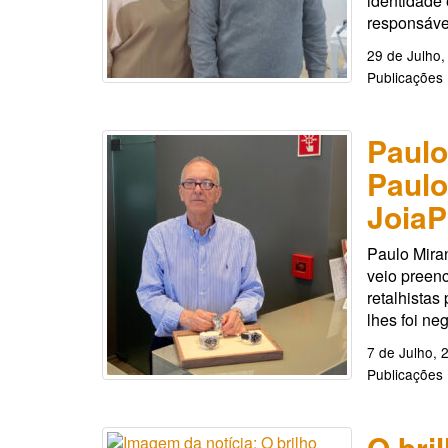
identidade 
responsáve
29 de Julho,
Publicações
Paulo
Paulo
JoiaP
Paulo Mira
veio preenc
retalhistas
lhes foi ne
7 de Julho, 
Publicações
O bri