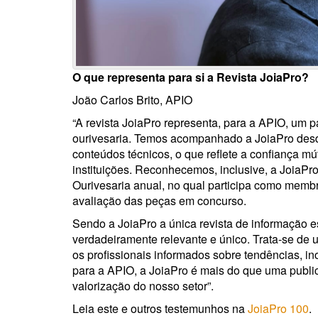
O que representa para si a Revista JoiaPro?
João Carlos Brito, APIO
“A revista JoiaPro representa, para a APIO, um 
ourivesaria. Temos acompanhado a JoiaPro desde
conteúdos técnicos, o que reflete a confiança mú
instituições. Reconhecemos, inclusive, a JoiaP
Ourivesaria anual, no qual participa como membro
avaliação das peças em concurso.
Sendo a JoiaPro a única revista de informação e
verdadeiramente relevante e único. Trata-se de 
os profissionais informados sobre tendências, i
para a APIO, a JoiaPro é mais do que uma publi
valorização do nosso setor”.
Leia este e outros testemunhos na
JoiaPro 100
.