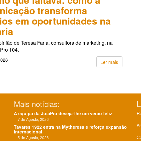
nicação transforma
ios em oportunidades na
aria
pinião de Teresa Faria, consultora de marketing, na
aPro 104.
2026
Ler mais
Mais notícias:
L
A equipa da JoiaPro deseja-lhe um verão feliz
Re
7 de Agosto, 2026
As
Tavares 1922 entra na Mytheresa e reforça expansão
internacional
C
5 de Agosto, 2026