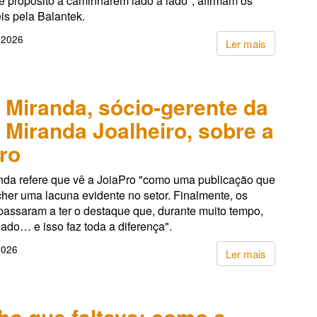
e propósito a caminharem lado a lado", afirmam os
is pela Balantek.
 2026
Ler mais
 Miranda, sócio-gerente da
 Miranda Joalheiro, sobre a
ro
nda refere que vê a JoiaPro "como uma publicação que
her uma lacuna evidente no setor. Finalmente, os
 passaram a ter o destaque que, durante muito tempo,
gado… e isso faz toda a diferença".
2026
Ler mais
lho que faltava: como a