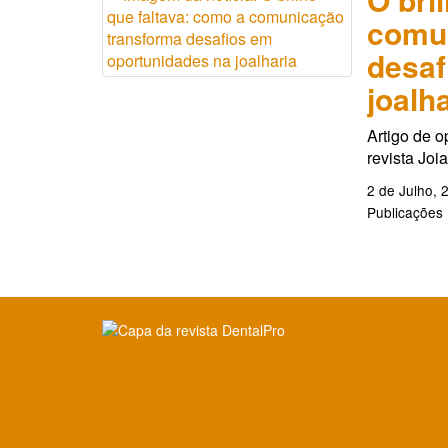
comu
desaf
joalh
Artigo de o
revista Joi
2 de Julho, 
Publicações
Clique para ler