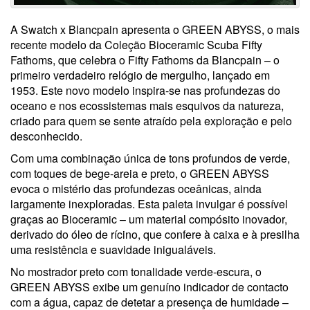
A Swatch x Blancpain apresenta o GREEN ABYSS, o mais
recente modelo da Coleção Bioceramic Scuba Fifty
Fathoms, que celebra o Fifty Fathoms da Blancpain – o
primeiro verdadeiro relógio de mergulho, lançado em
1953. Este novo modelo inspira-se nas profundezas do
oceano e nos ecossistemas mais esquivos da natureza,
criado para quem se sente atraído pela exploração e pelo
desconhecido.
Com uma combinação única de tons profundos de verde,
com toques de bege-areia e preto, o GREEN ABYSS
evoca o mistério das profundezas oceânicas, ainda
largamente inexploradas. Esta paleta invulgar é possível
graças ao Bioceramic – um material compósito inovador,
derivado do óleo de rícino, que confere à caixa e à presilha
uma resistência e suavidade inigualáveis.
No mostrador preto com tonalidade verde-escura, o
GREEN ABYSS exibe um genuíno indicador de contacto
com a água, capaz de detetar a presença de humidade –