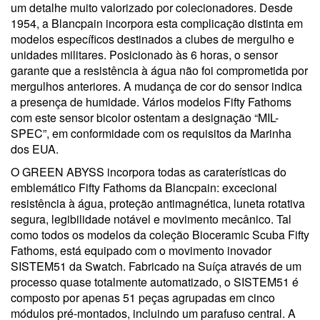
um detalhe muito valorizado por colecionadores. Desde
1954, a Blancpain incorpora esta complicação distinta em
modelos específicos destinados a clubes de mergulho e
unidades militares. Posicionado às 6 horas, o sensor
garante que a resistência à água não foi comprometida por
mergulhos anteriores. A mudança de cor do sensor indica
a presença de humidade. Vários modelos Fifty Fathoms
com este sensor bicolor ostentam a designação “MIL-
SPEC”, em conformidade com os requisitos da Marinha
dos EUA.
O GREEN ABYSS incorpora todas as caraterísticas do
emblemático Fifty Fathoms da Blancpain: excecional
resistência à água, proteção antimagnética, luneta rotativa
segura, legibilidade notável e movimento mecânico. Tal
como todos os modelos da coleção Bioceramic Scuba Fifty
Fathoms, está equipado com o movimento inovador
SISTEM51 da Swatch. Fabricado na Suíça através de um
processo quase totalmente automatizado, o SISTEM51 é
composto por apenas 51 peças agrupadas em cinco
módulos pré-montados, incluindo um parafuso central. A