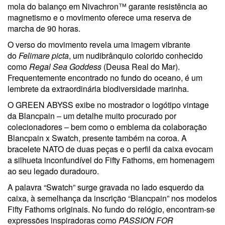
mola do balanço em Nivachron™ garante resistência ao
magnetismo e o movimento oferece uma reserva de
marcha de 90 horas.
O verso do movimento revela uma imagem vibrante
do
Felimare picta
, um nudibrânquio colorido conhecido
como
Regal Sea Goddess
(Deusa Real do Mar).
Frequentemente encontrado no fundo do oceano, é um
lembrete da extraordinária biodiversidade marinha.
O GREEN ABYSS exibe no mostrador o logótipo vintage
da Blancpain – um detalhe muito procurado por
colecionadores – bem como o emblema da colaboração
Blancpain x Swatch, presente também na coroa. A
bracelete NATO de duas peças e o perfil da caixa evocam
a silhueta inconfundível do Fifty Fathoms, em homenagem
ao seu legado duradouro.
A palavra “Swatch” surge gravada no lado esquerdo da
caixa, à semelhança da inscrição “Blancpain” nos modelos
Fifty Fathoms originais. No fundo do relógio, encontram-se
expressões inspiradoras como
PASSION FOR