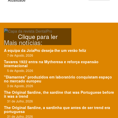
Atualidade
Clique para ler
Mais notícias:
A equipa da JoiaPro deseja-lhe um verão feliz
7 de Agosto, 2026
Tavares 1922 entra na Mytheresa e reforça expansão
internacional
5 de Agosto, 2026
"Diamantes" produzidos em laboratório conquistam espaço
no mercado europeu
3 de Agosto, 2026
The Original Sardine, the sardine that was Portuguese before
it was a trend
31 de Julho, 2026
The Original Sardine, a sardinha que antes de ser trend era
portuguesa
31 de Julho, 2026