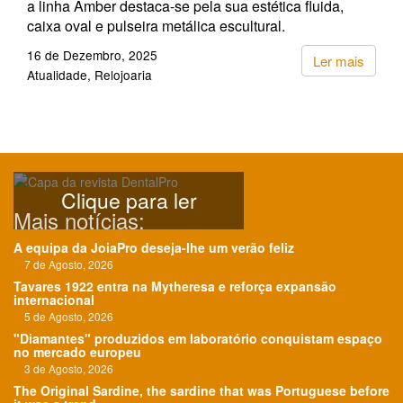
a linha Amber destaca-se pela sua estética fluida,
caixa oval e pulseira metálica escultural.
16 de Dezembro, 2025
Ler mais
Atualidade
Relojoaria
Clique para ler
Mais notícias:
A equipa da JoiaPro deseja-lhe um verão feliz
7 de Agosto, 2026
Tavares 1922 entra na Mytheresa e reforça expansão
internacional
5 de Agosto, 2026
"Diamantes" produzidos em laboratório conquistam espaço
no mercado europeu
3 de Agosto, 2026
The Original Sardine, the sardine that was Portuguese before