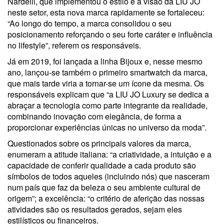
Nardelli, que implementou o estilo e a visão da LIU JO
neste setor, esta nova marca rapidamente se fortaleceu:
“Ao longo do tempo, a marca consolidou o seu
posicionamento reforçando o seu forte caráter e influência
no lifestyle”, referem os responsáveis.
Já em 2019, foi lançada a linha Bijoux e, nesse mesmo
ano, lançou-se também o primeiro smartwatch da marca,
que mais tarde viria a tornar-se um ícone da mesma. Os
responsáveis explicam que “a LIU JO Luxury se dedica a
abraçar a tecnologia como parte integrante da realidade,
combinando inovação com elegância, de forma a
proporcionar experiências únicas no universo da moda”.
Questionados sobre os principais valores da marca,
enumeram a atitude italiana: “a criatividade, a intuição e a
capacidade de conferir qualidade a cada produto são
símbolos de todos aqueles (incluindo nós) que nasceram
num país que faz da beleza o seu ambiente cultural de
origem”; a excelência: “o critério de aferição das nossas
atividades são os resultados gerados, sejam eles
estilísticos ou financeiros.