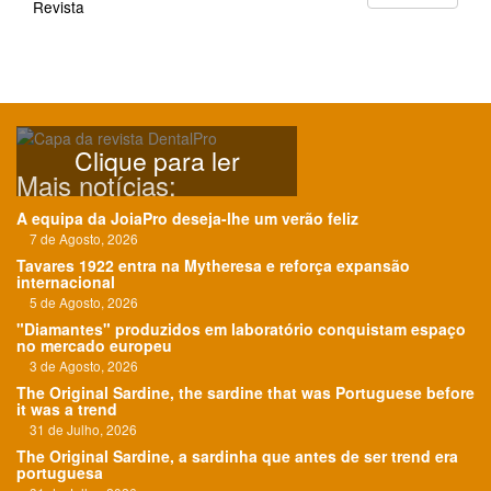
Revista
Clique para ler
Mais notícias:
A equipa da JoiaPro deseja-lhe um verão feliz
7 de Agosto, 2026
Tavares 1922 entra na Mytheresa e reforça expansão
internacional
5 de Agosto, 2026
"Diamantes" produzidos em laboratório conquistam espaço
no mercado europeu
3 de Agosto, 2026
The Original Sardine, the sardine that was Portuguese before
it was a trend
31 de Julho, 2026
The Original Sardine, a sardinha que antes de ser trend era
portuguesa