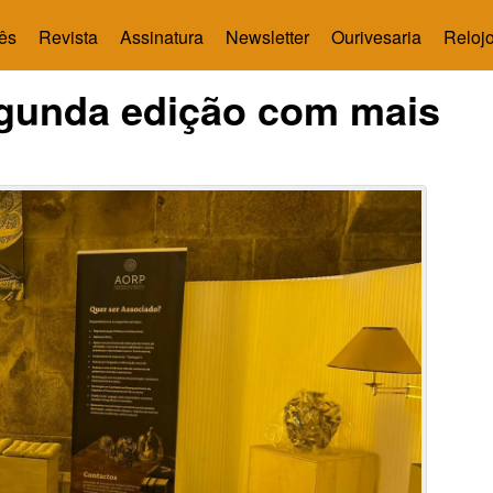
ês
Revista
Assinatura
Newsletter
Ourivesaria
Relojo
egunda edição com mais