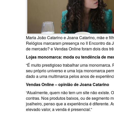
Maria João Catarino e Joana Catarino, mãe e fil
Relógios marcaram presença no II Encontro da 
de mercado? e Vendas Online foram dois dos trê
Lojas monomarca: moda ou tendência de merc
“É muito prestigioso trabalhar uma monomarca.
seu próprio universo e uma loja monomarca permi
dado a uma multimarca pelos anos de experiência
Vendas Online – opinião de Joana Catarino
“Atualmente, quem não tem um site não existe. Os
contras. Nos produtos baixos, ou de segmento méd
joalheiro, penso que a experiência é diferente
elevado valor, a venda é presencial.”