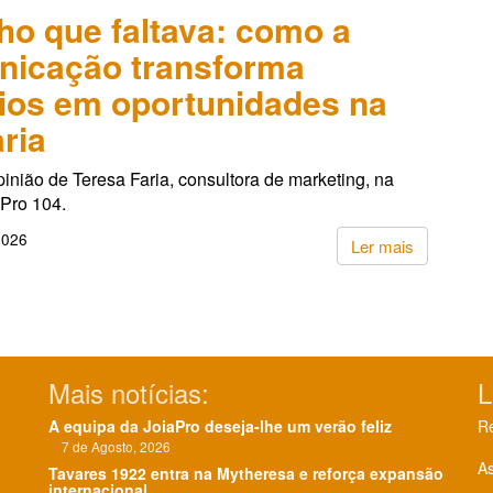
lho que faltava: como a
nicação transforma
ios em oportunidades na
aria
pinião de Teresa Faria, consultora de marketing, na
aPro 104.
2026
Ler mais
Mais notícias:
L
A equipa da JoiaPro deseja-lhe um verão feliz
Re
7 de Agosto, 2026
As
Tavares 1922 entra na Mytheresa e reforça expansão
internacional