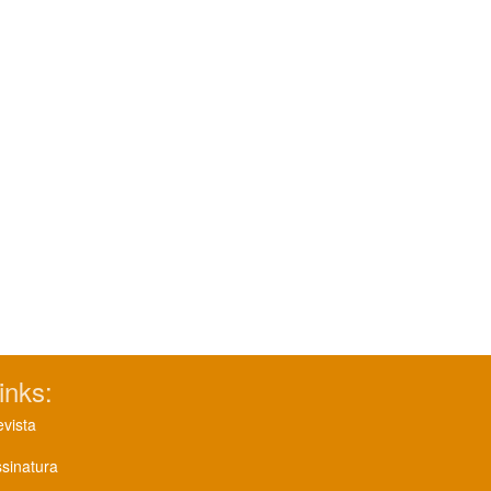
inks:
vista
sinatura