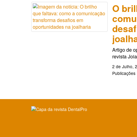
O bri
comu
desaf
joalh
Artigo de o
revista Joi
2 de Julho, 
Publicações
Clique para ler