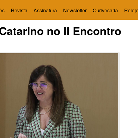
ês
Revista
Assinatura
Newsletter
Ourivesaria
Relojo
Catarino no II Encontro