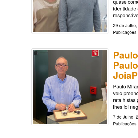
quase como 
identidade 
responsáve
29 de Julho,
Publicações
Paulo
Paulo
JoiaP
Paulo Mira
veio preenc
retalhistas
lhes foi ne
7 de Julho, 
Publicações