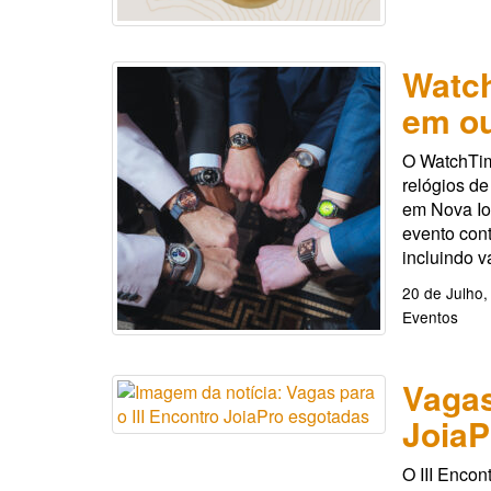
Watc
em ou
O WatchTim
relógios de
em Nova Io
evento cont
incluindo v
20 de Julho,
Eventos
Vagas
JoiaP
O III Encon