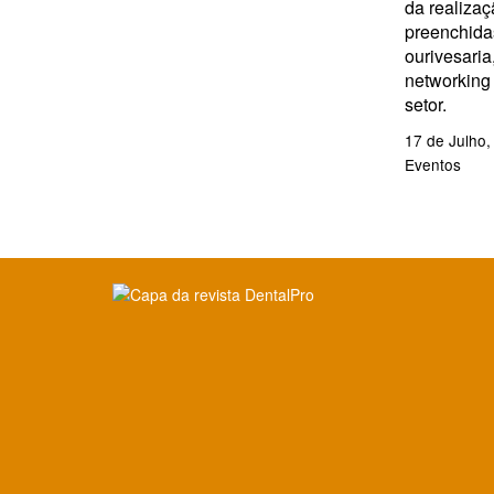
da realizaç
preenchidas
ourivesaria
networking
setor.
17 de Julho,
Eventos
Clique para ler