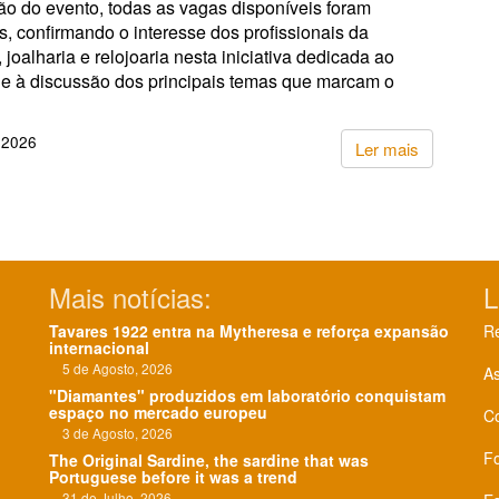
ão do evento, todas as vagas disponíveis foram
, confirmando o interesse dos profissionais da
, joalharia e relojoaria nesta iniciativa dedicada ao
 e à discussão dos principais temas que marcam o
 2026
Ler mais
Mais notícias:
L
Tavares 1922 entra na Mytheresa e reforça expansão
Re
internacional
5 de Agosto, 2026
As
"Diamantes" produzidos em laboratório conquistam
espaço no mercado europeu
C
3 de Agosto, 2026
F
The Original Sardine, the sardine that was
Portuguese before it was a trend
31 de Julho, 2026