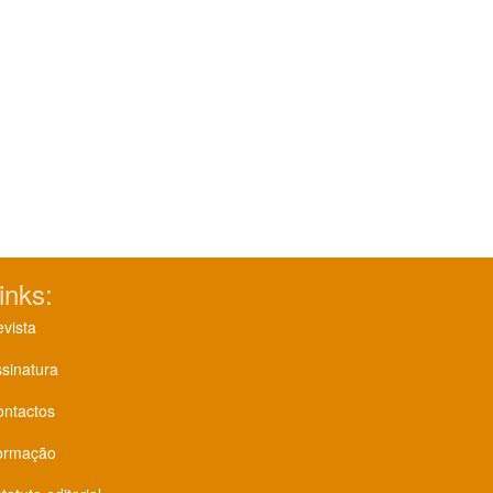
inks:
vista
sinatura
ontactos
ormação