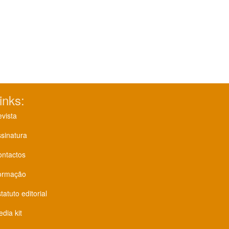
inks:
vista
sinatura
ontactos
ormação
tatuto editorial
dia kit