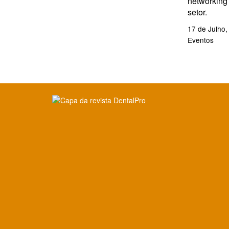
networking
setor.
17 de Julho,
Eventos
Clique para ler