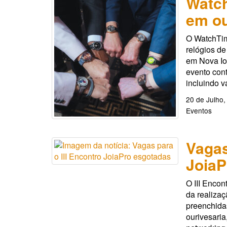
Watc
em ou
O WatchTim
relógios de
em Nova Io
evento cont
incluindo v
20 de Julho,
Eventos
Vagas
JoiaP
O III Encon
da realizaç
preenchidas
ourivesaria