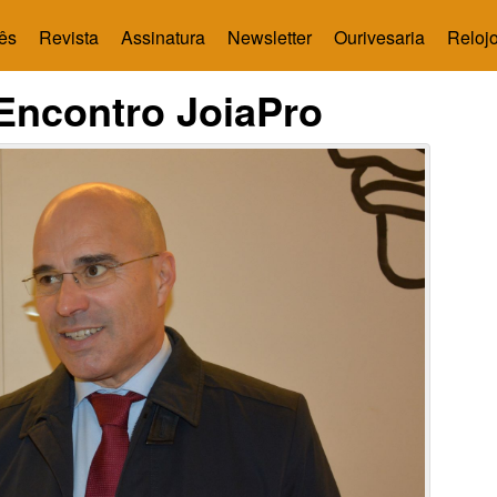
ês
Revista
Assinatura
Newsletter
Ourivesaria
Relojo
 Encontro JoiaPro