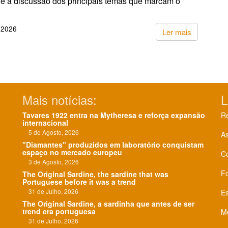
 e à discussão dos principais temas que marcam o
 2026
Ler mais
Mais notícias:
L
Tavares 1922 entra na Mytheresa e reforça expansão
Re
internacional
5 de Agosto, 2026
As
"Diamantes" produzidos em laboratório conquistam
espaço no mercado europeu
C
3 de Agosto, 2026
F
The Original Sardine, the sardine that was
Portuguese before it was a trend
31 de Julho, 2026
Es
The Original Sardine, a sardinha que antes de ser
trend era portuguesa
Me
31 de Julho, 2026