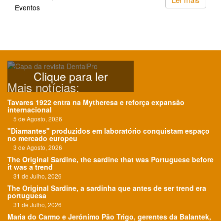
Eventos
Clique para ler
Mais notícias:
Tavares 1922 entra na Mytheresa e reforça expansão
internacional
5 de Agosto, 2026
"Diamantes" produzidos em laboratório conquistam espaço
no mercado europeu
3 de Agosto, 2026
The Original Sardine, the sardine that was Portuguese before
it was a trend
31 de Julho, 2026
The Original Sardine, a sardinha que antes de ser trend era
portuguesa
31 de Julho, 2026
Maria do Carmo e Jerónimo Pão Trigo, gerentes da Balantek,