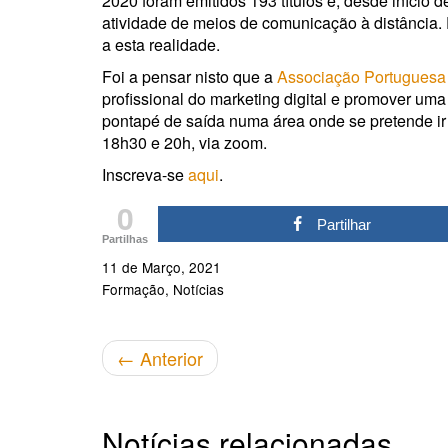
2020 foram emitidos 193 títulos e, desde início de
atividade de meios de comunicação à distância. 
a esta realidade.
Foi a pensar nisto que a
Associação Portuguesa d
profissional do marketing digital e promover u
pontapé de saída numa área onde se pretende ir 
18h30 e 20h, via zoom.
Inscreva-se
aqui
.
0
Partilhar
Partilhas
11 de Março, 2021
Formação
Notícias
←
Anterior
Notícias relacionadas