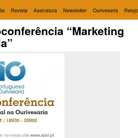
ês
Revista
Assinatura
Newsletter
Ourivesaria
Relojo
oconferência “Marketing
ia”