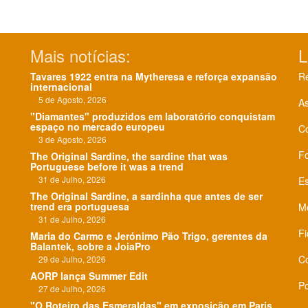
Mais notícias:
L
Tavares 1922 entra na Mytheresa e reforça expansão
Re
internacional
5 de Agosto, 2026
As
"Diamantes" produzidos em laboratório conquistam
espaço no mercado europeu
C
3 de Agosto, 2026
F
The Original Sardine, the sardine that was
Portuguese before it was a trend
31 de Julho, 2026
Es
The Original Sardine, a sardinha que antes de ser
trend era portuguesa
Me
31 de Julho, 2026
Fi
Maria do Carmo e Jerónimo Pão Trigo, gerentes da
Balantek, sobre a JoiaPro
Co
29 de Julho, 2026
AORP lança Summer Edit
Po
27 de Julho, 2026
"O Roteiro das Esmeraldas" em exposição em Paris