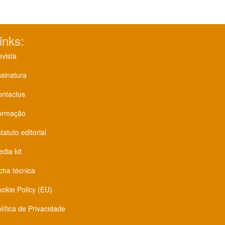
inks:
vista
sinatura
ontactos
ormação
tatuto editorial
dia kit
cha técnica
okie Policy (EU)
lítica de Privacidade