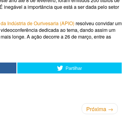
ste ano até 8 de fevereiro, foram emitidos 200 títulos de
É inegável a importância que está a ser dada pelo setor
a Indústria de Ourivesaria (APIO)
resolveu convidar um
ma videoconferência dedicada ao tema, dando assim um
mais longe. A ação decorre a 26 de março, entre as
Partilhar
Próxima
→