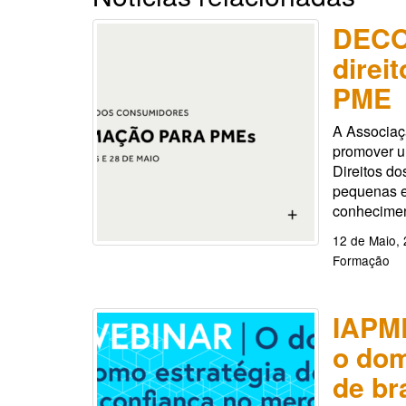
DECO
direi
PME
A Associaç
promover u
Direitos do
pequenas e
conhecimen
12 de Maio,
Formação
IAPME
o dom
de br