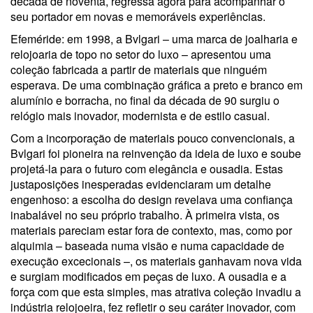
década de noventa, regressa agora para acompanhar o
seu portador em novas e memoráveis experiências.
Efeméride: em 1998, a Bvlgari – uma marca de joalharia e
relojoaria de topo no setor do luxo – apresentou uma
coleção fabricada a partir de materiais que ninguém
esperava. De uma combinação gráfica a preto e branco em
alumínio e borracha, no final da década de 90 surgiu o
relógio mais inovador, modernista e de estilo casual.
Com a incorporação de materiais pouco convencionais, a
Bvlgari foi pioneira na reinvenção da ideia de luxo e soube
projetá-la para o futuro com elegância e ousadia. Estas
justaposições inesperadas evidenciaram um detalhe
engenhoso: a escolha do design revelava uma confiança
inabalável no seu próprio trabalho. À primeira vista, os
materiais pareciam estar fora de contexto, mas, como por
alquimia – baseada numa visão e numa capacidade de
execução excecionais –, os materiais ganhavam nova vida
e surgiam modificados em peças de luxo. A ousadia e a
força com que esta simples, mas atrativa coleção invadiu a
indústria relojoeira, fez refletir o seu caráter inovador, com