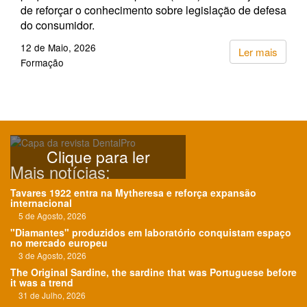
de reforçar o conhecimento sobre legislação de defesa
do consumidor.
12 de Maio, 2026
Ler mais
Formação
Clique para ler
Mais notícias:
Tavares 1922 entra na Mytheresa e reforça expansão
internacional
5 de Agosto, 2026
"Diamantes" produzidos em laboratório conquistam espaço
no mercado europeu
3 de Agosto, 2026
The Original Sardine, the sardine that was Portuguese before
it was a trend
31 de Julho, 2026