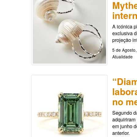
Mythe
inter
A icónica p
exclusiva 
projeção in
5 de Agosto
Atualidade
“Diam
labor
no m
Segundo da
adquiriram
em junho 
anterior.