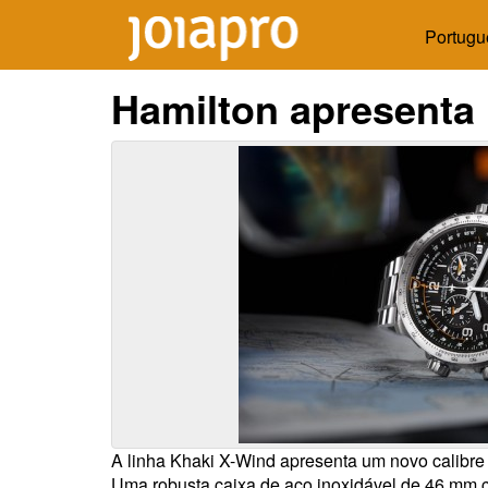
Portugu
Hamilton apresenta
A linha Khaki X-Wind apresenta um novo calibre
Uma robusta caixa de aço inoxidável de 46 mm c