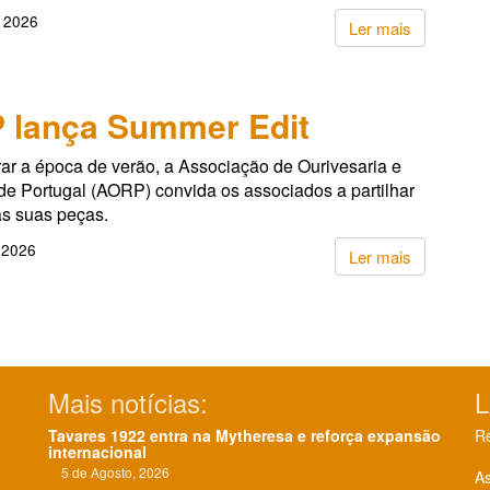
, 2026
Ler mais
 lança Summer Edit
ar a época de verão, a Associação de Ourivesaria e
de Portugal (AORP) convida os associados a partilhar
s suas peças.
 2026
Ler mais
Mais notícias:
L
Tavares 1922 entra na Mytheresa e reforça expansão
Re
internacional
5 de Agosto, 2026
As