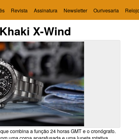
ês
Revista
Assinatura
Newsletter
Ourivesaria
Relojo
 Khaki X-Wind
 que combina a função 24 horas GMT e o cronógrafo.
om uma coroa aparafusada e uma luneta rotativa,