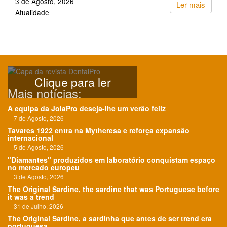
3 de Agosto, 2026
Ler mais
Atualidade
Clique para ler
Mais notícias:
A equipa da JoiaPro deseja-lhe um verão feliz
7 de Agosto, 2026
Tavares 1922 entra na Mytheresa e reforça expansão
internacional
5 de Agosto, 2026
"Diamantes" produzidos em laboratório conquistam espaço
no mercado europeu
3 de Agosto, 2026
The Original Sardine, the sardine that was Portuguese before
it was a trend
31 de Julho, 2026
The Original Sardine, a sardinha que antes de ser trend era
portuguesa