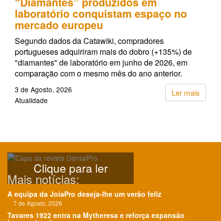
“Diamantes” produzidos em
laboratório conquistam espaço no
mercado europeu
Segundo dados da Catawiki, compradores
portugueses adquiriram mais do dobro (+135%) de
"diamantes" de laboratório em junho de 2026, em
comparação com o mesmo mês do ano anterior.
3 de Agosto, 2026
Ler mais
Atualidade
Clique para ler
Mais notícias:
A equipa da JoiaPro deseja-lhe um verão feliz
7 de Agosto, 2026
Tavares 1922 entra na Mytheresa e reforça expansão