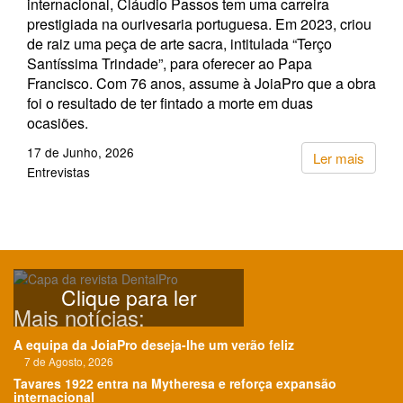
internacional, Cláudio Passos tem uma carreira
prestigiada na ourivesaria portuguesa. Em 2023, criou
de raiz uma peça de arte sacra, intitulada “Terço
Santíssima Trindade”, para oferecer ao Papa
Francisco. Com 76 anos, assume à JoiaPro que a obra
foi o resultado de ter fintado a morte em duas
ocasiões.
17 de Junho, 2026
Ler mais
Entrevistas
Clique para ler
Mais notícias:
A equipa da JoiaPro deseja-lhe um verão feliz
7 de Agosto, 2026
Tavares 1922 entra na Mytheresa e reforça expansão
internacional