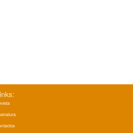
inks:
vista
sinatura
ontactos