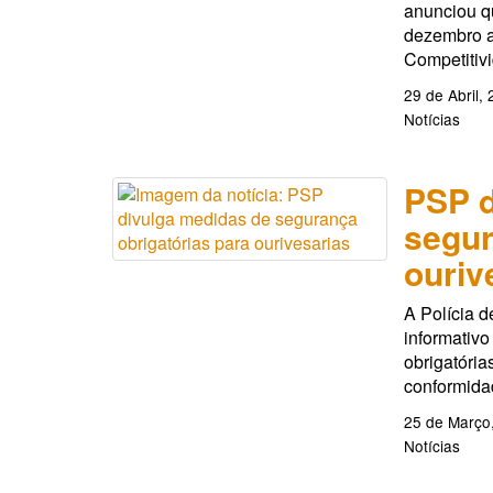
anunciou q
dezembro a 
Competitiv
29 de Abril,
Notícias
PSP d
segur
ouriv
A Polícia 
informativ
obrigatória
conformidad
25 de Março
Notícias