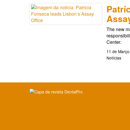
Patrí
Assay
The new ma
responsibi
Center.
11 de Março
Notícias
Clique para ler