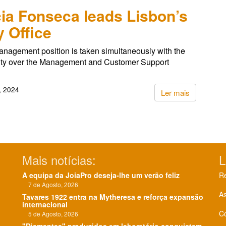
cia Fonseca leads Lisbon’s
 Office
nagement position is taken simultaneously with the
lity over the Management and Customer Support
, 2024
Ler mais
Mais notícias:
L
A equipa da JoiaPro deseja-lhe um verão feliz
Re
7 de Agosto, 2026
As
Tavares 1922 entra na Mytheresa e reforça expansão
internacional
C
5 de Agosto, 2026
"Diamantes" produzidos em laboratório conquistam