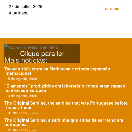
27 de Julho, 2026
Ler mais
Atualidade
Clique para ler
Mais notícias:
Tavares 1922 entra na Mytheresa e reforça expansão
internacional
5 de Agosto, 2026
"Diamantes" produzidos em laboratório conquistam espaço
no mercado europeu
3 de Agosto, 2026
The Original Sardine, the sardine that was Portuguese before
it was a trend
31 de Julho, 2026
The Original Sardine, a sardinha que antes de ser trend era
portuguesa
31 de Julho, 2026