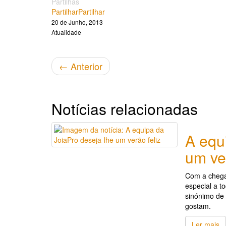
Partilhas
Partilhar
Partilhar
20 de Junho, 2013
Atualidade
←
Anterior
Notícias relacionadas
A equ
um ver
Com a chega
especial a t
sinónimo de
gostam.
Ler mais