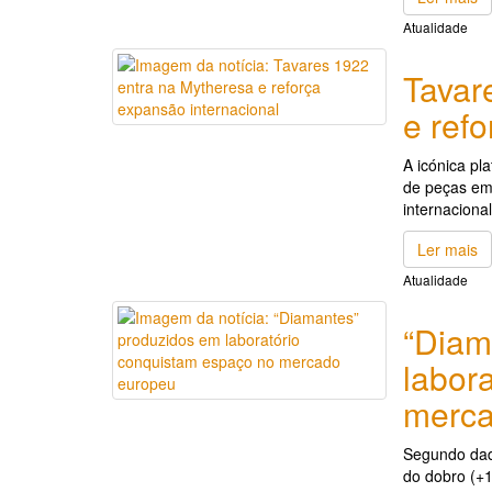
Atualidade
Tavar
e ref
A icónica pl
de peças em
internacional
Ler mais
Atualidade
“Diam
labor
merca
Segundo dad
do dobro (+