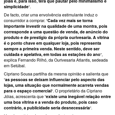
jóias e, para isso, terá que pautar pelo minimalismo e
simplicidade
“.
De facto, criar uma envolvência estimulante induz o
consumidor a comprar. “
Cada vez mais se torna
importante investir na qualidade de uma montra, pois
corresponde a uma questão de venda, de anúncio do
produto e de prestígio da própria ourivesaria. A vitrina
é o ponto chave em qualquer loja, pois representa
sempre a primeira venda. Neste sentido, deve ser
cuidada e apelativa, em todas as estações do ano
“,
explica Fernando Rilhó, da Ourivesaria Atlantis, sedeada
em Setúbal.
Cipriano Sousa partilha da mesma opinião e salienta que
“
as pessoas se deixam influenciar pelo aspecto das
lojas, uma situação que normalmente acarreta vendas
para o espaço comercial
“. O proprietário da Cipriano
Jóias, acrescenta que “
existe uma inegável relação entre
uma boa vitrina e a venda do produto, pois caso
contrário, a publicidade seria desnecessária
“.