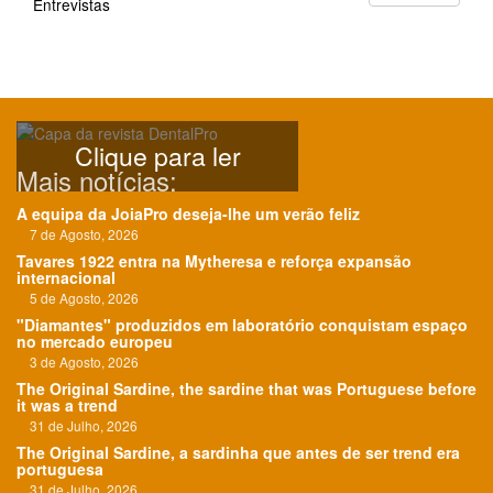
Entrevistas
Clique para ler
Mais notícias:
A equipa da JoiaPro deseja-lhe um verão feliz
7 de Agosto, 2026
Tavares 1922 entra na Mytheresa e reforça expansão
internacional
5 de Agosto, 2026
"Diamantes" produzidos em laboratório conquistam espaço
no mercado europeu
3 de Agosto, 2026
The Original Sardine, the sardine that was Portuguese before
it was a trend
31 de Julho, 2026
The Original Sardine, a sardinha que antes de ser trend era
portuguesa
31 de Julho, 2026